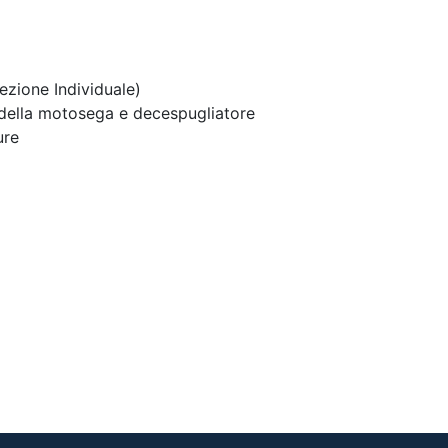
tezione Individuale)
o della motosega e decespugliatore
ure