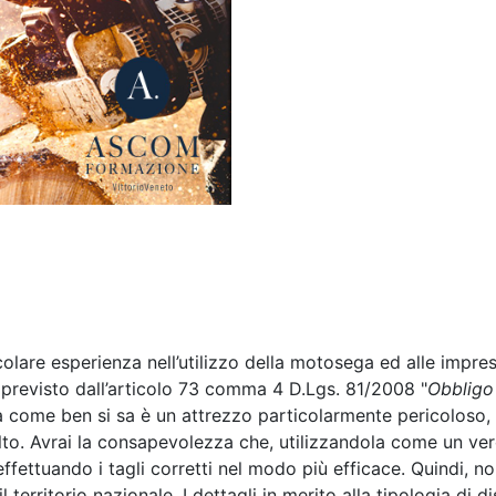
colare esperienza nell’utilizzo della motosega ed alle impre
 previsto dall’articolo 73 comma 4 D.Lgs. 81/2008 "
Obbligo
 come ben si sa è un attrezzo particolarmente pericoloso
o alto. Avrai la consapevolezza che, utilizzandola come un ver
effettuando i tagli corretti nel modo più efficace. Quindi, no
l territorio nazionale. I dettagli in merito alla tipologia di d