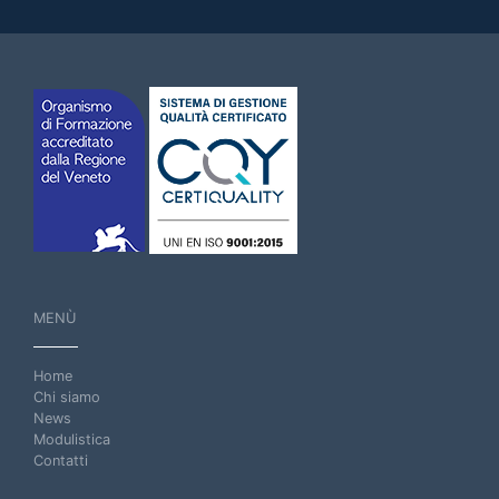
MENÙ
Home
Chi siamo
News
Modulistica
Contatti