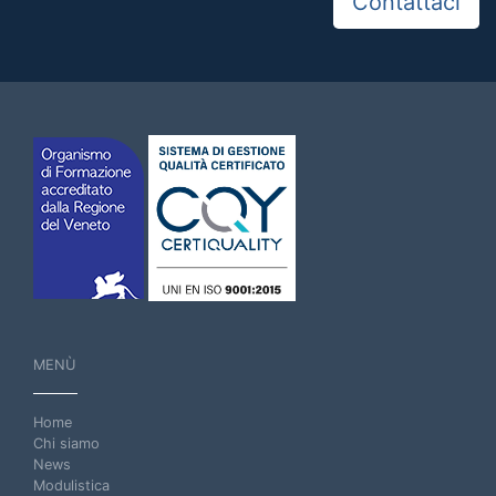
Contattaci
MENÙ
Home
Chi siamo
News
Modulistica