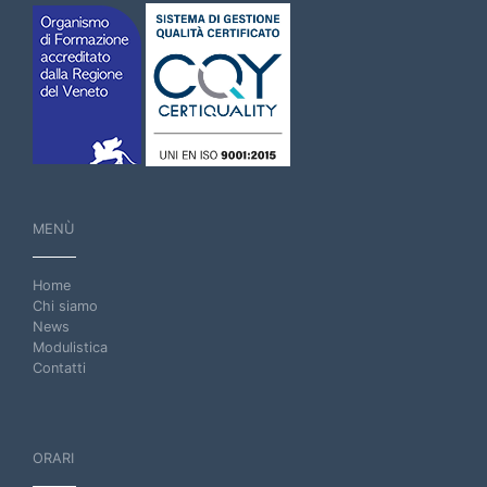
MENÙ
Home
Chi siamo
News
Modulistica
Contatti
ORARI