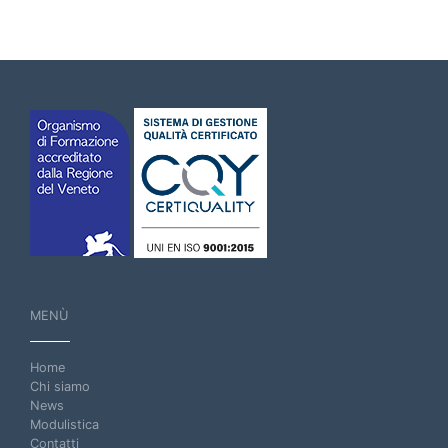
MENÙ
Home
Chi siamo
News
Modulistica
Contatti