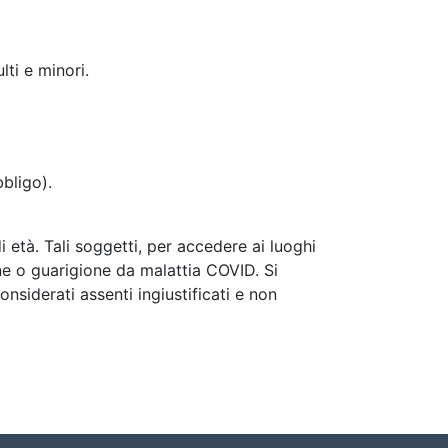
lti e minori.
bbligo).
 età. Tali soggetti, per accedere ai luoghi
ne o guarigione da malattia COVID. Si
nsiderati assenti ingiustificati e non