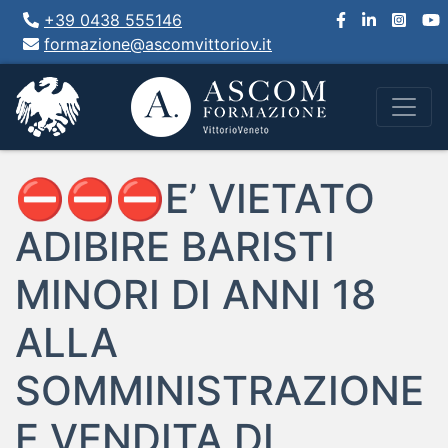
+39 0438 555146
formazione@ascomvittoriov.it
⛔️⛔️⛔️E’ VIETATO
ADIBIRE BARISTI
MINORI DI ANNI 18
ALLA
SOMMINISTRAZIONE
E VENDITA DI