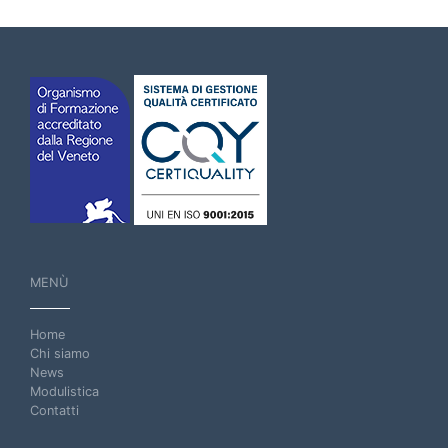
MENÙ
Home
Chi siamo
News
Modulistica
Contatti