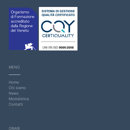
MENÙ
Home
Chi siamo
News
Modulistica
Contatti
ORARI