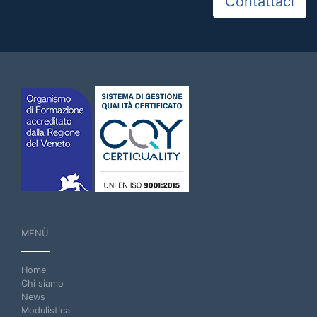
Contattaci
MENÙ
Home
Chi siamo
News
Modulistica